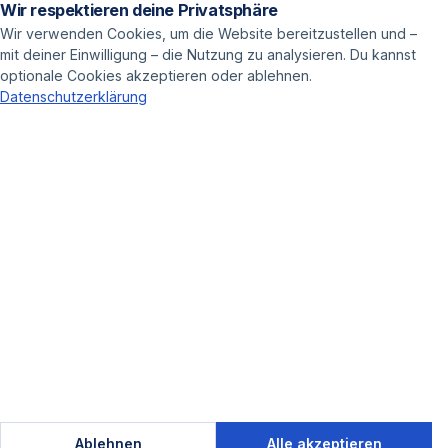
Wir respektieren deine Privatsphäre
Preise
Wir verwenden Cookies, um die Website bereitzustellen und –
mit deiner Einwilligung – die Nutzung zu analysieren. Du kannst
ANWENDUNGEN
optionale Cookies akzeptieren oder ablehnen.
Datenschutzerklärung
Call Center
Vertrieb
Online Marketer
LOSLEGEN
Demo buchen
Kontakt
Blog
© 2025 Leadnodes GmbH
Cookie-Einstellungen
Ablehnen
Alle akzeptieren