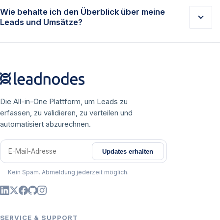
Guthaben oder SEPA-Export abgerechnet werden.
Wie behalte ich den Überblick über meine
Leads und Umsätze?
Die Plattform unterstützt verschiedene
Zahlungsarten wie Vorkasse und Lastschrift für eine
Das Monitoring-Feature bietet Echtzeit-Analysen zu
transparente Abwicklung.
Leadqualität, Verkaufszahlen, Reklamationen und
Abnehmern. Mit detaillierten Berichten und
Dashboards treffen Sie datenbasierte
Entscheidungen.
Die All-in-One Plattform, um Leads zu
erfassen, zu validieren, zu verteilen und
automatisiert abzurechnen.
Updates erhalten
E-Mail-Adresse
Kein Spam. Abmeldung jederzeit möglich.
SERVICE & SUPPORT