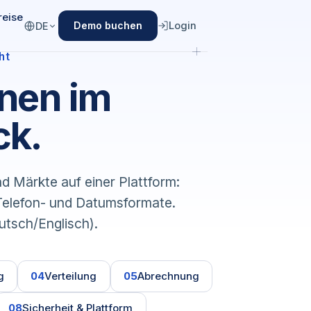
reise
Login
Demo buchen
DE
ht
onen im
ck.
d Märkte auf einer Plattform:
 Telefon- und Datumsformate.
tsch/Englisch).
g
04
Verteilung
05
Abrechnung
08
Sicherheit & Plattform