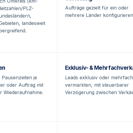
ach Umkreis (km-
Aufträge gezielt für ein oder
leitzahlen/PLZ-
mehrere Länder konfigurieren
undesländern,
 Gebieten, landesweit
bergreifend.
en
Exklusiv- & Mehrfachverk
 Pausenzeiten je
Leads exklusiv oder mehrfach
er oder Auftrag mit
vermarkten, mit steuerbarer
er Wiederaufnahme.
Verzögerung zwischen Verkäu