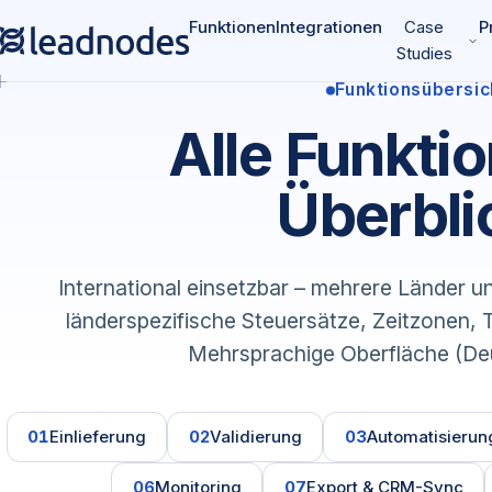
Funktionen
Integrationen
Case
P
Studies
Funktionsübersic
Alle Funkti
Überbli
International einsetzbar – mehrere Länder un
länderspezifische Steuersätze, Zeitzonen,
Mehrsprachige Oberfläche (Deu
01
Einlieferung
02
Validierung
03
Automatisierun
06
Monitoring
07
Export & CRM-Sync