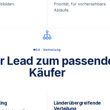
bbilden.
Priorität, für vorhersehbare
Abläufe.
04 · Verteilung
r Lead zum passend
Käufer
ing
Länderübergreifende
Verteilung