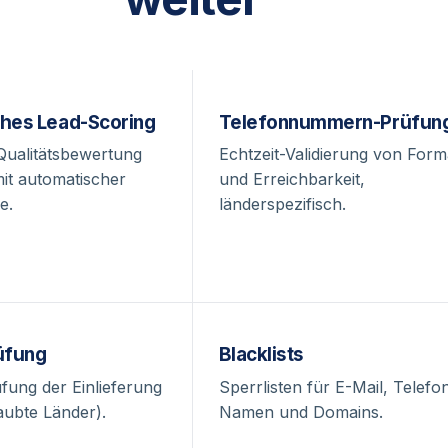
hes Lead-Scoring
Telefonnummern-Prüfun
Qualitätsbewertung
Echtzeit-Validierung von Form
mit automatischer
und Erreichbarkeit,
e.
länderspezifisch.
üfung
Blacklists
fung der Einlieferung
Sperrlisten für E-Mail, Telefon
laubte Länder).
Namen und Domains.