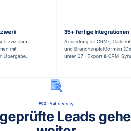
tzwerk
35+ fertige Integrationen
sch zwischen
Anbindung an CRM-, Callcent
men mit
und Branchenplattformen (Det
r Übergabe.
unter 07 · Export & CRM-Sync
02 · Validierung
 geprüfte Leads geh
weiter