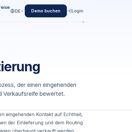
reise
Login
Demo buchen
DE
zierung
prozess, der einen eingehenden
d Verkaufsreife bewertet.
inen eingehenden Kontakt auf Echtheit,
chen der Einlieferung und dem Routing
agen überhaupt verkauft werden.