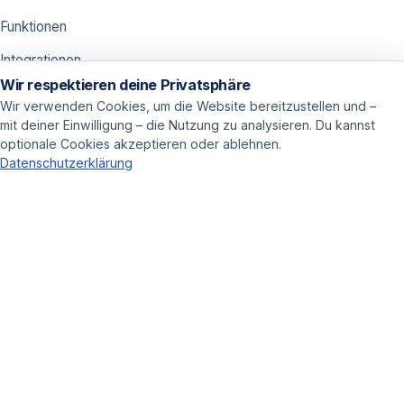
Funktionen
Integrationen
Wir respektieren deine Privatsphäre
Preise
Wir verwenden Cookies, um die Website bereitzustellen und –
mit deiner Einwilligung – die Nutzung zu analysieren. Du kannst
ANWENDUNGEN
optionale Cookies akzeptieren oder ablehnen.
Datenschutzerklärung
Call Center
Vertrieb
Online Marketer
LOSLEGEN
Demo buchen
Kontakt
Blog