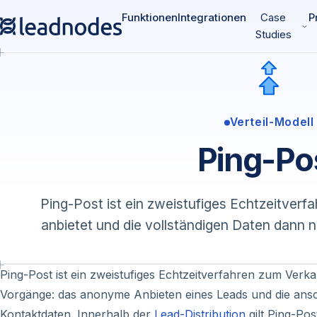
Funktionen
Integrationen
Case
P
Studies
Verteil-Modell
Ping-Po
Ping-Post ist ein zweistufiges Echtzeitver
anbietet und die vollständigen Daten dann 
Ping-Post ist ein zweistufiges Echtzeitverfahren zum Verk
Vorgänge: das anonyme Anbieten eines Leads und die ansc
Kontaktdaten. Innerhalb der
Lead-Distribution
gilt Ping-Po