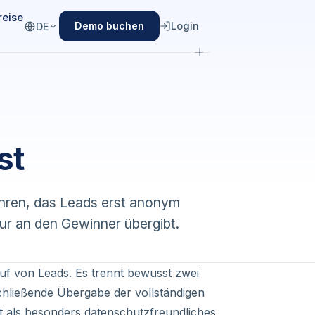
reise
Login
Demo buchen
DE
st
fahren, das Leads erst anonym
nur an den Gewinner übergibt.
auf von Leads. Es trennt bewusst zwei
hließende Übergabe der vollständigen
st als besonders datenschutzfreundliches