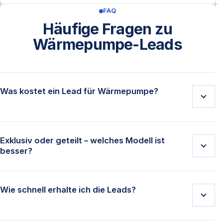
FAQ
Häufige Fragen zu
Wärmepumpe-Leads
Was kostet ein Lead für Wärmepumpe?
Zur Orientierung: Geteilte Wärmepumpen-Anfragen
kosten meist 15–40 €, exklusive 40–120 € pro Lead
Exklusiv oder geteilt – welches Modell ist
besser?
– abhängig von Region und Qualifizierung. Ihr
konkretes Angebot erhalten Sie kostenlos über das
Exklusive Leads gehen nur an Sie – die
Formular.
Abschlussquote ist deutlich höher, der Preis
Wie schnell erhalte ich die Leads?
ebenfalls. Geteilte Leads sind günstiger, werden
aber an mehrere Abnehmer verkauft. Starten Sie